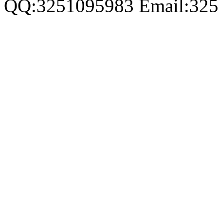
QQ:3251095983 Email:32