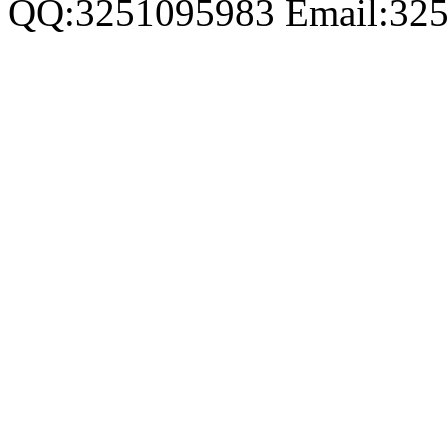
QQ:3251095983 Email:32